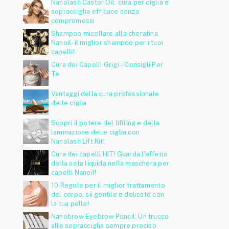
Nanolash Castor Oil: cura per ciglia e
sopracciglia efficace senza
compromessi
Shampoo micellare alla cheratina
Nanoil- il miglior shampoo per i tuoi
capelli!
Cura dei Capelli Grigi – Consigli Per
Te
Vantaggi della cura professionale
delle ciglia
Scopri il potere del lifiting e della
laminazione delle ciglia con
Nanolash Lift Kit!
Cura dei capelli HIT! Guarda l’effetto
della seta liquida nella maschera per
capelli Nanoil!
10 Regole per il miglior trattamento
del corpo: sii gentile e delicato con
la tua pelle!
Nanobrow Eyebrow Pencil: Un trucco
alle sopracciglia sempre preciso