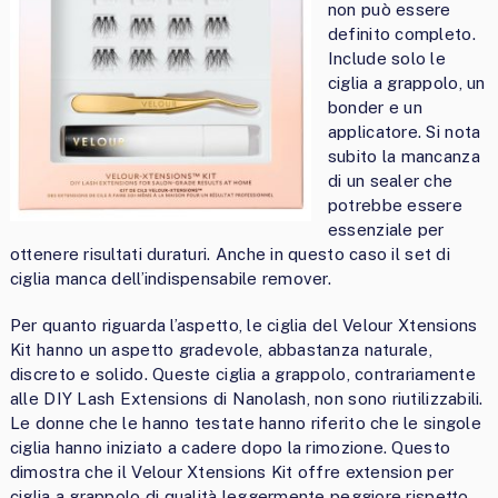
non può essere
definito completo.
Include solo le
ciglia a grappolo, un
bonder e un
applicatore. Si nota
subito la mancanza
di un sealer che
potrebbe essere
essenziale per
ottenere risultati duraturi. Anche in questo caso il set di
ciglia manca dell’indispensabile remover.
Per quanto riguarda l’aspetto, le ciglia del Velour Xtensions
Kit hanno un aspetto gradevole, abbastanza naturale,
discreto e solido. Queste ciglia a grappolo, contrariamente
alle DIY Lash Extensions di Nanolash, non sono riutilizzabili.
Le donne che le hanno testate hanno riferito che le singole
ciglia hanno iniziato a cadere dopo la rimozione. Questo
dimostra che il Velour Xtensions Kit offre extension per
ciglia a grappolo di qualità leggermente peggiore rispetto